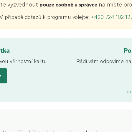
ete vyzvednout
na místě pro
pouze osobně u správce
V případě dotazů k programu volejte:
+420 724 102 12
ítka
Po
svou věrnostní kartu
Rádi vám odpovíme na
v
in