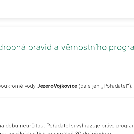
robná pravidla věrnostního prog
 soukromé vody
JezeroVojkovice
(dále jen „Pořadatel“).
a dobu neurčitou. Pořadatel si vyhrazuje právo program
a sociálních sítích minimálně 30 dní předem.