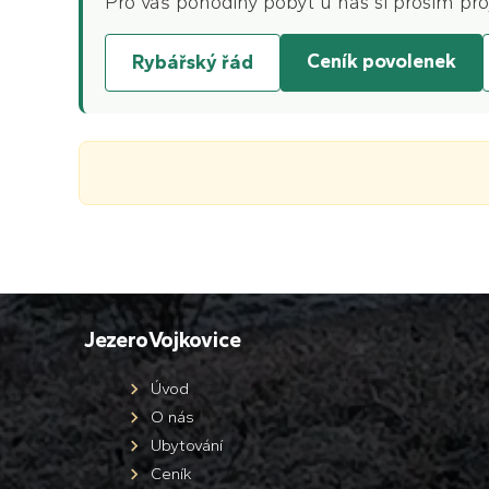
Pro váš pohodlný pobyt u nás si prosím pro
Ceník povolenek
Rybářský řád
JezeroVojkovice
Úvod
O nás
Ubytování
Ceník