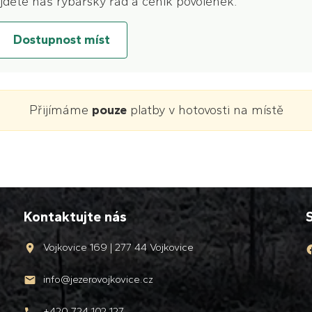
jděte náš rybářský řád a ceník povolenek.
Dostupnost míst
Přijímáme
pouze
platby v hotovosti na místě
Kontaktujte nás
S
Vojkovice 169 | 277 44 Vojkovice
info@jezerovojkovice.cz
+420 724 102 127