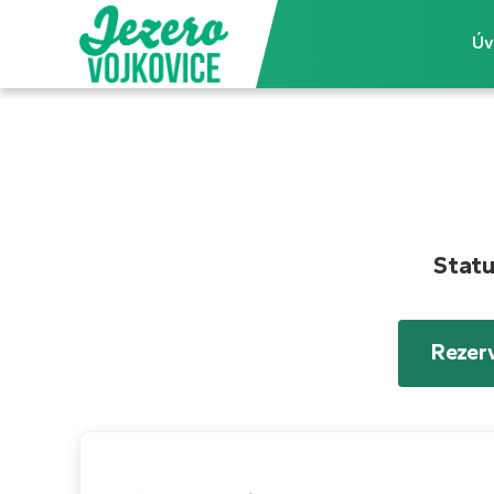
Úv
Statu
Rezer