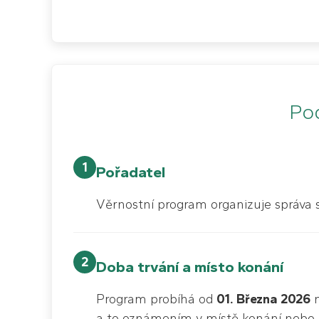
Pod
1
Pořadatel
Věrnostní program organizuje správa
2
Doba trvání a místo konání
Program probíhá od
01. Března 2026
n
a to oznámením v místě konání nebo n