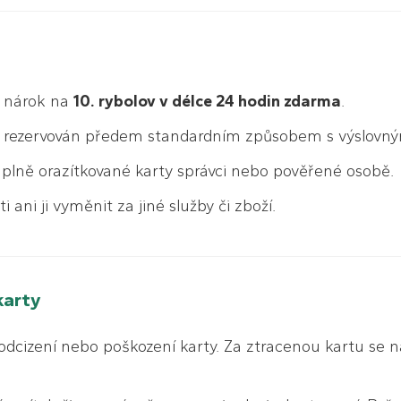
 nárok na
10. rybolov v délce 24 hodin zdarma
.
t rezervován předem standardním způsobem s výslovn
plně orazítkované karty správci nebo pověřené osobě.
 ani ji vyměnit za jiné služby či zboží.
karty
odcizení nebo poškození karty. Za ztracenou kartu se 