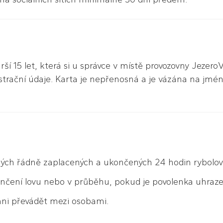
ší 15 let, která si u správce v místě provozovny JezeroV
istrační údaje. Karta je nepřenosná a je vázána na jmé
ých řádně zaplacených a ukončených 24 hodin rybolovu
ončení lovu nebo v průběhu, pokud je povolenka uhraze
 ani převádět mezi osobami.