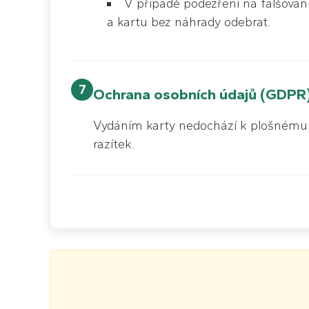
V případě podezření na falšován
a kartu bez náhrady odebrat.
7
Ochrana osobních údajů (GDPR
Vydáním karty nedochází k plošnému sb
razítek.