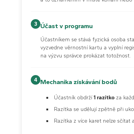
3
Účast v programu
Účastníkem se stává fyzická osoba star
vyzvedne věrnostní kartu a vyplní reg
na výzvu správce prokázat totožnost.
4
Mechanika získávání bodů
Účastník obdrží
1 razítko
za každ
Razítka se udělují zpětně při uk
Razítka z více karet nelze sčítat