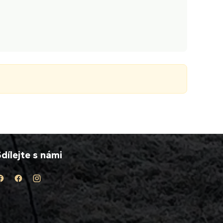
dílejte s námi
.
.
.