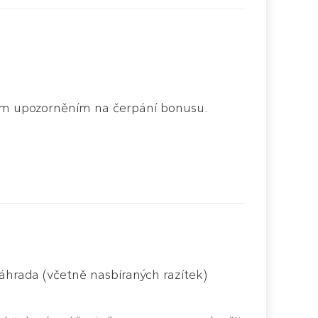
ým upozorněním na čerpání bonusu.
náhrada (včetně nasbíraných razítek)