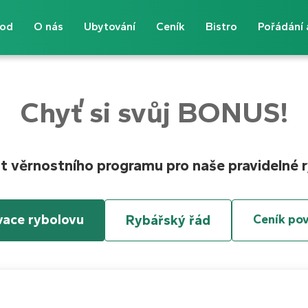
od
O nás
Ubytování
Ceník
Bistro
Pořádání 
Chyť si svůj BONUS!
t věrnostního programu pro naše pravidelné 
vace rybolovu
Rybářský řád
Ceník po