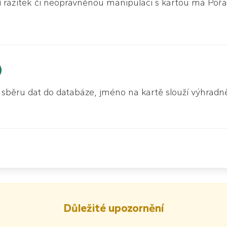
í razítek či neoprávněnou manipulaci s kartou má Pořa
)
ěru dat do databáze, jméno na kartě slouží výhradně k 
Důležité upozornění