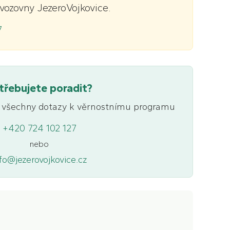
vozovny JezeroVojkovice.
7
třebujete poradit?
 všechny dotazy k věrnostnímu programu
+420 724 102 127
nebo
fo@jezerovojkovice.cz