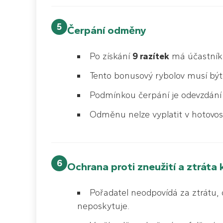
5
Čerpání odměny
Po získání
9 razítek
má účastník
Tento bonusový rybolov musí bý
Podmínkou čerpání je odevzdání 
Odměnu nelze vyplatit v hotovosti
6
Ochrana proti zneužití a ztráta 
Pořadatel neodpovídá za ztrátu, 
neposkytuje.