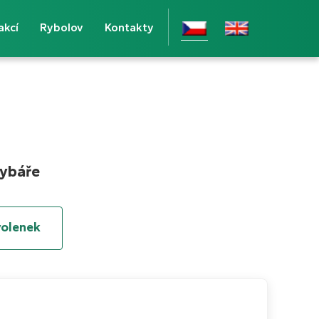
akcí
Rybolov
Kontakty
rybáře
volenek